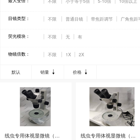
最大变倍：
不限
小于等于5倍
5-10倍
10倍以上
目镜类型：
不限
普通目镜
带焦距调节
广角焦距
荧光模块：
不限
无
有
物镜倍数：
不限
1X
2X
默认
销量
价格
线虫专用体视显微镜（XSC-SM1）
线虫专用体视显微镜（XSC-LM1）