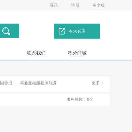
登录
注册
英文版
有求必应
联系我们
积分商城
因合成
高通量核酸检测服务
更多
物测序（一代测序）
基因分型服务
服务总数：0个
服务
析
染色质结构与基因表达调控分析服务