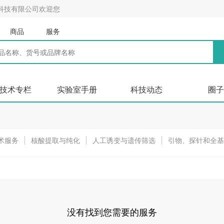
科技有限公司欢迎您
商品
服务
技术专栏
实验室手册
科技动态
圈子
术服务
核酸提取与纯化
人工诱变与遗传筛选
引物、探针和全基
酸检测
核酸电泳
核酸原位杂交
5`和3` RACE
质粒或PCR产
取/分离和纯化
重组蛋白表达服务
蛋白电泳
western blot技术
构分析服务
蛋白质之间相互作用分析服务
蛋白质与核酸相互作用分
基因表达调控服务
没有找到您需要的服务
多肽合成服务