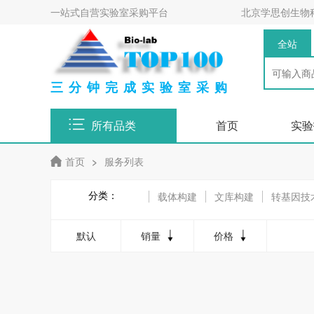
一站式自营实验室采购平台
北京学思创生物
全站
三分钟完成实验室采购
所有品类
首页
实验
首页
>
服务列表
分类：
载体构建
文库构建
转基因技
PCR/反转录PCR/QPCR等普通核
默认
销量
价格
表观遗传学技术服务
蛋白质的提
蛋白质一级结构/二级结构和高级结
转录与基因表达调控服务
翻译与