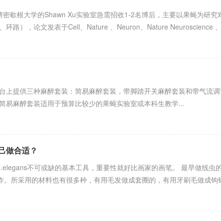
室急聘密歇根大学的Shawn Xu实验室急需招收1-2名博后，主要以果蝇
文发表于Cell、Nature 、Neuron、Nature Neuroscience 、
台上提供三种麻醉套装：简易麻醉套装，带脚踏开关麻醉套装和带气流
简易麻醉套装适用于预算比较少的果蝇实验室或本科生教学...
己做合适？
】是做C.elegans不可或缺的基本工具，重要性就好比画家的画笔。 最早做
己制作。所采用的材料也有很多种，有用毛发做成套圈的，有用牙刷毛做成钩针