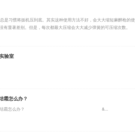
是习惯将扳机压到底。其实这种使用方法不好，会大大缩短麻醉枪的使用
没有显著差别。但是，每次都最大压缩会大大减少弹簧的可压缩次数。 所
蝇实验室
结霜怎么办？
化碳钢瓶夏季结霜怎么办？ &...