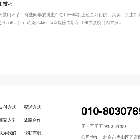
使用技巧
坏了，有些同学的挑虫针使用一年以上还是好好的。其实，挑虫针并
长其使用寿命:（1）避免picker tip直接撞击培养皿和显微镜（因未掀...
010-803078
支付方式
配送方式
商家入驻
战略合作
周一至周五 9:00-21:00
联系我们
隐私声明
公司地址：北京市房山区阎富路6